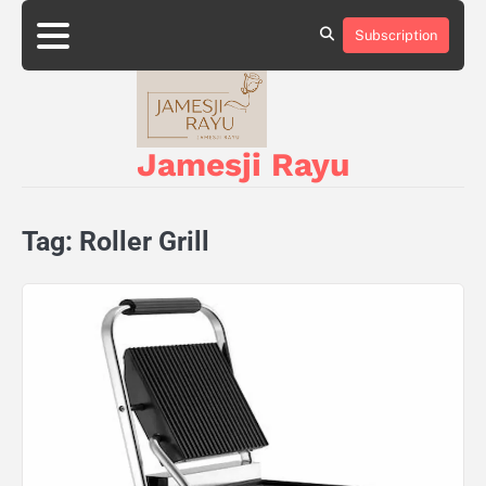
Skip
to
Subscription
About
Privacy
content
Us
Policy
Jamesji Rayu
Tag:
Roller Grill