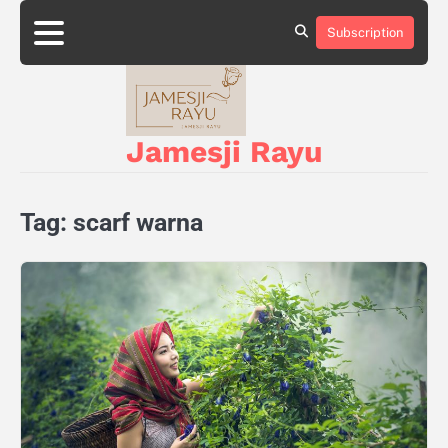
Skip
to
Subscription
About
Privacy
content
Us
Policy
Jamesji Rayu
Tag:
scarf warna