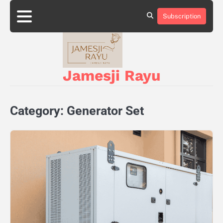
Skip
to
Subscription
About
Privacy
content
Us
Policy
Jamesji Rayu
Category:
Generator Set