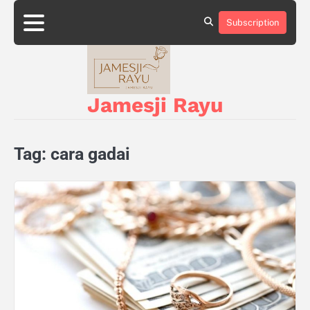
Skip
to
Subscription
About
Privacy
content
Us
Policy
Jamesji Rayu
Tag:
cara gadai