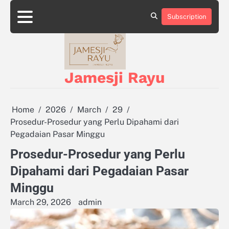
Skip
to
Subscription
About
Privacy
content
Us
Policy
Jamesji Rayu
Home
2026
March
29
Prosedur-Prosedur yang Perlu Dipahami dari
Pegadaian Pasar Minggu
Prosedur-Prosedur yang Perlu
Dipahami dari Pegadaian Pasar
Minggu
March 29, 2026
admin