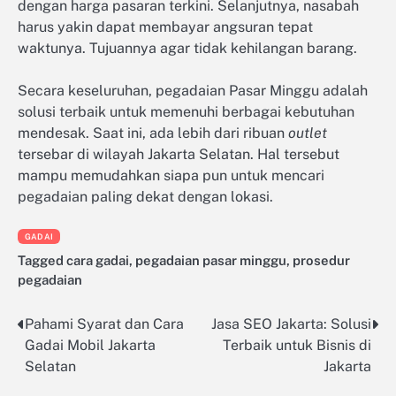
dengan harga pasaran terkini. Selanjutnya, nasabah
harus yakin dapat membayar angsuran tepat
waktunya. Tujuannya agar tidak kehilangan barang.
Secara keseluruhan, pegadaian Pasar Minggu adalah
solusi terbaik untuk memenuhi berbagai kebutuhan
mendesak. Saat ini, ada lebih dari ribuan
outlet
tersebar di wilayah Jakarta Selatan. Hal tersebut
mampu memudahkan siapa pun untuk mencari
pegadaian paling dekat dengan lokasi.
GADAI
Tagged
cara gadai
,
pegadaian pasar minggu
,
prosedur
pegadaian
Pahami Syarat dan Cara
Jasa SEO Jakarta: Solusi
Post
Gadai Mobil Jakarta
Terbaik untuk Bisnis di
navigation
Selatan
Jakarta