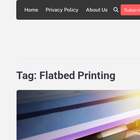
Skip
Home
Privacy Policy
About Us
Subscri
to
About
Privacy
content
Us
Policy
Tag:
Flatbed Printing