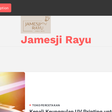
ption
Jamesji Rayu
TOKO PERCETAKAN
Kenali Keunggulan UV Printing un