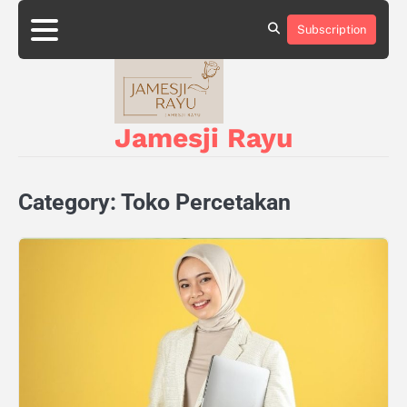
Skip
to
Subscription
About
Privacy
content
Us
Policy
Jamesji Rayu
Category:
Toko Percetakan