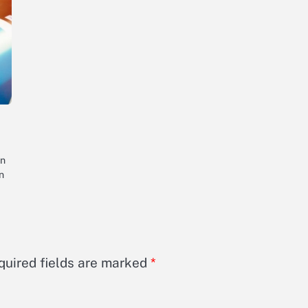
an
n
quired fields are marked
*