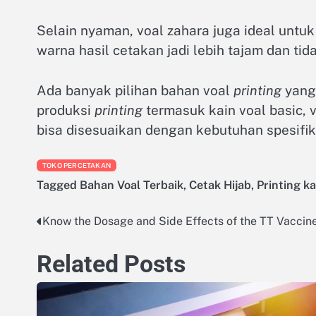
Selain nyaman, voal zahara juga ideal untuk
warna hasil cetakan jadi lebih tajam dan ti
Ada banyak pilihan bahan voal
printing
yang 
produksi
printing
termasuk kain voal basic, v
bisa disesuaikan dengan kebutuhan spesifi
TOKO PERCETAKAN
Tagged
Bahan Voal Terbaik
,
Cetak Hijab
,
Printing ka
Know the Dosage and Side Effects of the TT Vaccin
Post
navigation
Related Posts