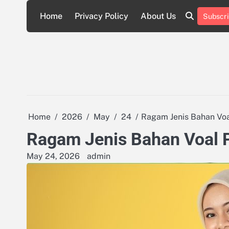
Skip
Home
Privacy Policy
About Us
Subscri
to
About
Privacy
content
Us
Policy
Home
2026
May
24
Ragam Jenis Bahan Voa
Ragam Jenis Bahan Voal 
May 24, 2026
admin