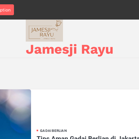
ption
Jamesji Rayu
GADAI BERLIAN
Tips Aman Gadai Berlian di Jakart