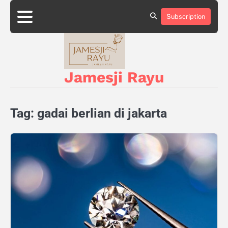
Skip
to
Subscription
About
Privacy
content
Us
Policy
Jamesji Rayu
Tag:
gadai berlian di jakarta