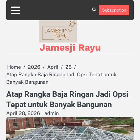
Skip
to
Subscription
About
Privacy
content
Us
Policy
Jamesji Rayu
Home
2026
April
28
Atap Rangka Baja Ringan Jadi Opsi Tepat untuk
Banyak Bangunan
Atap Rangka Baja Ringan Jadi Opsi
Tepat untuk Banyak Bangunan
April 28, 2026
admin