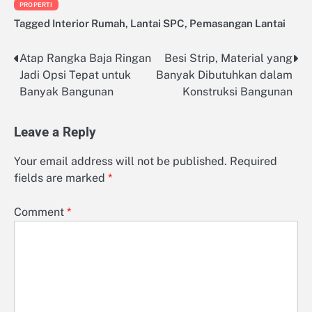
PROPERTI
Tagged
Interior Rumah
,
Lantai SPC
,
Pemasangan Lantai
Atap Rangka Baja Ringan
Besi Strip, Material yang
Post
Jadi Opsi Tepat untuk
Banyak Dibutuhkan dalam
navigation
Banyak Bangunan
Konstruksi Bangunan
Leave a Reply
Your email address will not be published.
Required
fields are marked
*
Comment
*