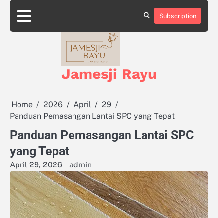
Skip
to
Subscription
About
Privacy
content
Us
Policy
Jamesji Rayu
Home
2026
April
29
Panduan Pemasangan Lantai SPC yang Tepat
Panduan Pemasangan Lantai SPC
yang Tepat
April 29, 2026
admin