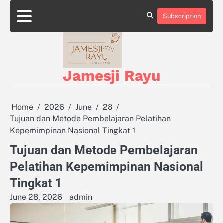
Skip
to
Subscription
About
Privacy
content
Us
Policy
Jamesji Rayu
Home
2026
June
28
Tujuan dan Metode Pembelajaran Pelatihan
Kepemimpinan Nasional Tingkat 1
Tujuan dan Metode Pembelajaran
Pelatihan Kepemimpinan Nasional
Tingkat 1
June 28, 2026
admin