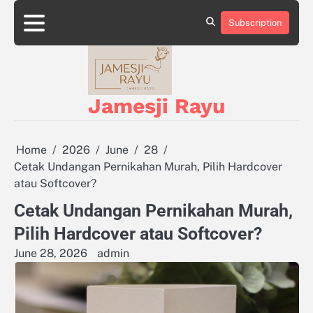
Skip
to
Subscription
About
Privacy
content
Us
Policy
Jamesji Rayu
Home
2026
June
28
Cetak Undangan Pernikahan Murah, Pilih Hardcover
atau Softcover?
Cetak Undangan Pernikahan Murah,
Pilih Hardcover atau Softcover?
June 28, 2026
admin