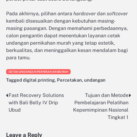
Pada akhirnya, pilihan antara
hardcover
dan
softcover
kembali disesuaikan dengan kebutuhan masing-
masing pasangan. Dengan memahami perbedaannya,
calon pengantin dapat menentukan layanan cetak
undangan pernikahan murah yang tetap estetik,
berkualitas, dan meninggalkan kesan mendalam bagi
para tamu.
CETAK UNDANGAN PERNIKAHAN MURAH
Tagged
digital printing
,
Percetakan
,
undangan
Fast Recovery Solutions
Tujuan dan Metode
Post
with Bali Belly IV Drip
Pembelajaran Pelatihan
navigation
Ubud
Kepemimpinan Nasional
Tingkat 1
Leave a Reply