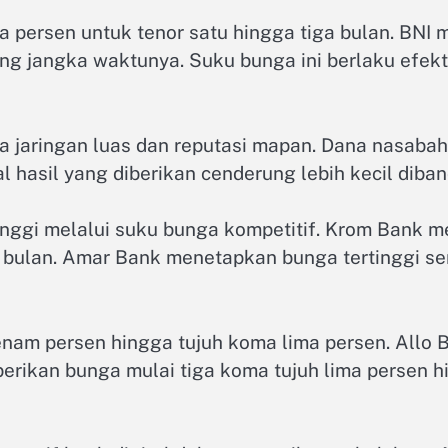
 persen untuk tenor satu hingga tiga bulan. BNI
ung jangka waktunya. Suku bunga ini berlaku efek
a jaringan luas dan reputasi mapan. Dana nasaba
 hasil yang diberikan cenderung lebih kecil diban
 tinggi melalui suku bunga kompetitif. Krom Bank
s bulan. Amar Bank menetapkan bunga tertinggi se
am persen hingga tujuh koma lima persen. Allo 
berikan bunga mulai tiga koma tujuh lima persen