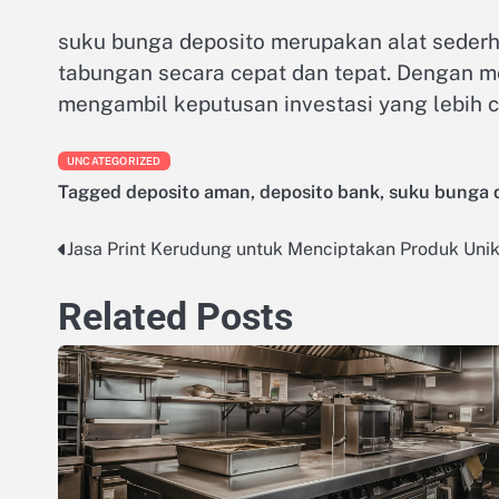
suku
bunga deposito merupakan alat sederh
tabungan secara cepat dan tepat. Dengan 
mengambil keputusan investasi yang lebih c
UNCATEGORIZED
Tagged
deposito aman
,
deposito bank
,
suku bunga 
Jasa Print Kerudung untuk Menciptakan Produk Unik
Post
navigation
Related Posts