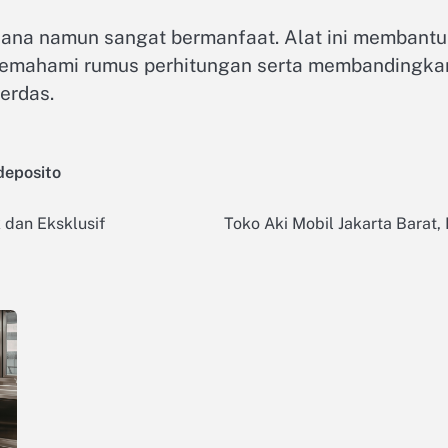
ana namun sangat bermanfaat. Alat ini membant
memahami rumus perhitungan serta membandingkan
erdas.
deposito
 dan Eksklusif
Toko Aki Mobil Jakarta Barat