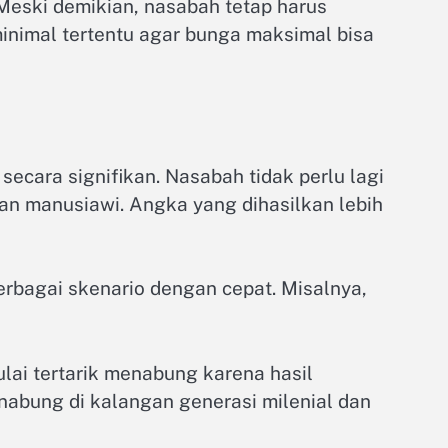
 Meski demikian, nasabah tetap harus
inimal tertentu agar bunga maksimal bisa
cara signifikan. Nasabah tidak perlu lagi
an manusiawi. Angka yang dihasilkan lebih
bagai skenario dengan cepat. Misalnya,
ai tertarik menabung karena hasil
nabung di kalangan generasi milenial dan