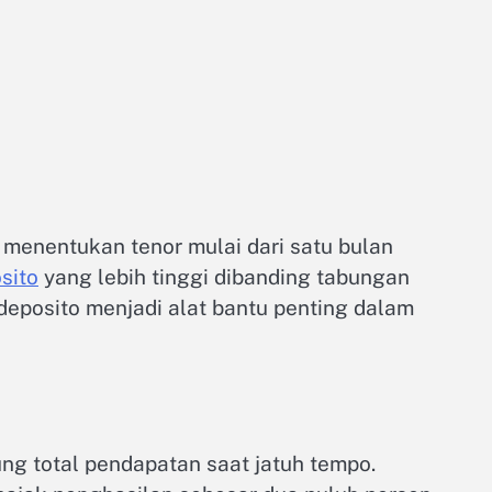
 menentukan tenor mulai dari satu bulan
sito
yang lebih tinggi dibanding tabungan
deposito menjadi alat bantu penting dalam
g total pendapatan saat jatuh tempo.