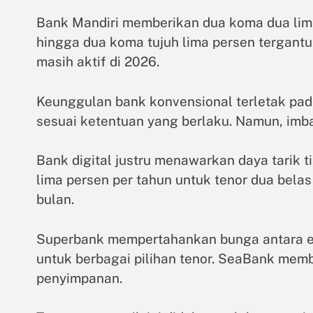
Bank Mandiri memberikan dua koma dua lima
hingga dua koma tujuh lima persen tergant
masih aktif di 2026.
Keunggulan bank konvensional terletak pad
sesuai ketentuan yang berlaku. Namun, imbal
Bank digital justru menawarkan daya tarik
lima persen per tahun untuk tenor dua bela
bulan.
Superbank mempertahankan bunga antara en
untuk berbagai pilihan tenor. SeaBank mem
penyimpanan.