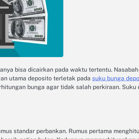
nya bisa dicairkan pada waktu tertentu. Nasabah
gan utama deposito terletak pada
suku bunga depo
hitungan bunga agar tidak salah perkiraan. S
uku
umus standar perbankan. Rumus pertama menghitun