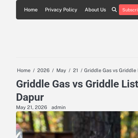
Skip
Home
Privacy Policy
About Us
Subscri
to
About
Privacy
content
Us
Policy
Home
2026
May
21
Griddle Gas vs Griddle
Griddle Gas vs Griddle Li
Dapur
May 21, 2026
admin