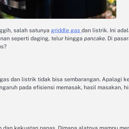
ggih, salah satunya
griddle gas
dan listrik. Ini ad
n seperti daging, telur hingga
pancake
. Di pasa
us?
as dan listrik tidak bisa sembarangan. Apalagi k
ngaruh pada efisiensi memasak, hasil masakan, hi
an dan kekuatan panas. Dimana alatnya mampu men